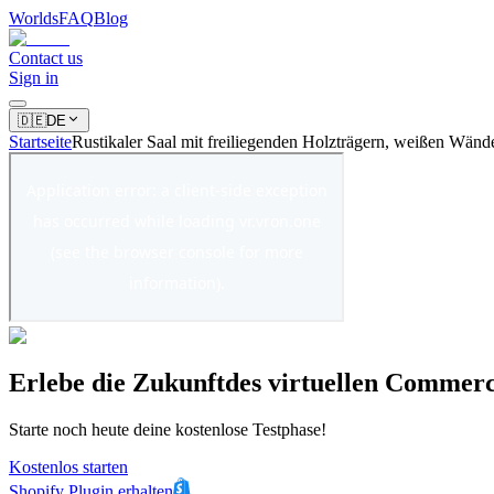
Worlds
FAQ
Blog
Contact us
Sign in
🇩🇪
DE
Startseite
Rustikaler Saal mit freiliegenden Holzträgern, weißen Wände
Erlebe
die Zukunft
des virtuellen
Commerc
Starte noch heute deine kostenlose Testphase!
Kostenlos starten
Shopify Plugin erhalten